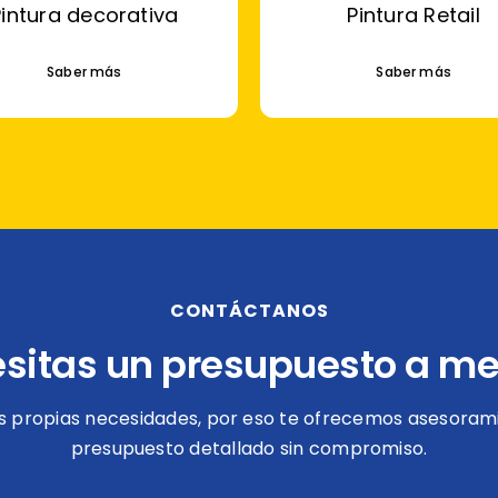
Pintura decorativa
Pintura Retail
Saber más
Saber más
CONTÁCTANOS
sitas un presupuesto a m
s propias necesidades, por eso te ofrecemos asesorami
presupuesto detallado sin compromiso.