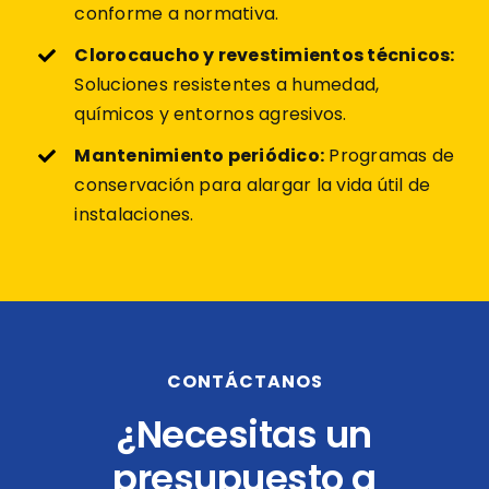
conforme a normativa.
Clorocaucho y revestimientos técnicos:
Soluciones resistentes a humedad,
químicos y entornos agresivos.
Mantenimiento periódico:
Programas de
conservación para alargar la vida útil de
instalaciones.
CONTÁCTANOS
¿Necesitas un
presupuesto a